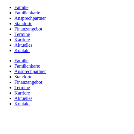
Zum
Familie
Inhalt
Familienkarte
springen
Ansprechpartner
Standorte
Finanzangebot
Termine
Karriere
Aktuelles
Kontakt
Familie
Familienkarte
Ansprechpartner
Standorte
Finanzangebot
Termine
Karriere
Aktuelles
Kontakt