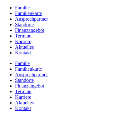
Zum
Familie
Inhalt
Familienkarte
springen
Ansprechpartner
Standorte
Finanzangebot
Termine
Karriere
Aktuelles
Kontakt
Familie
Familienkarte
Ansprechpartner
Standorte
Finanzangebot
Termine
Karriere
Aktuelles
Kontakt