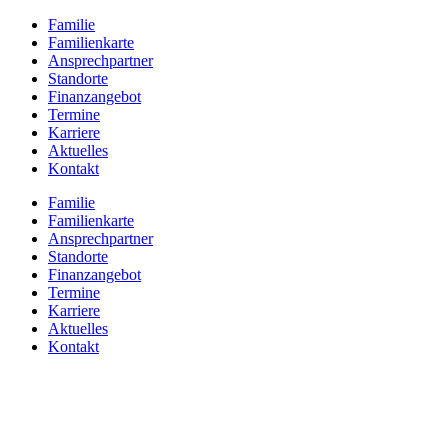
Zum
Familie
Inhalt
Familienkarte
springen
Ansprechpartner
Standorte
Finanzangebot
Termine
Karriere
Aktuelles
Kontakt
Familie
Familienkarte
Ansprechpartner
Standorte
Finanzangebot
Termine
Karriere
Aktuelles
Kontakt