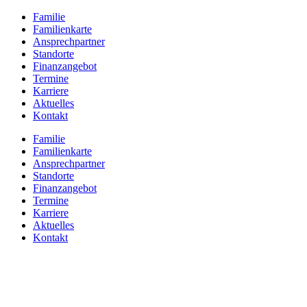
Zum
Familie
Inhalt
Familienkarte
springen
Ansprechpartner
Standorte
Finanzangebot
Termine
Karriere
Aktuelles
Kontakt
Familie
Familienkarte
Ansprechpartner
Standorte
Finanzangebot
Termine
Karriere
Aktuelles
Kontakt