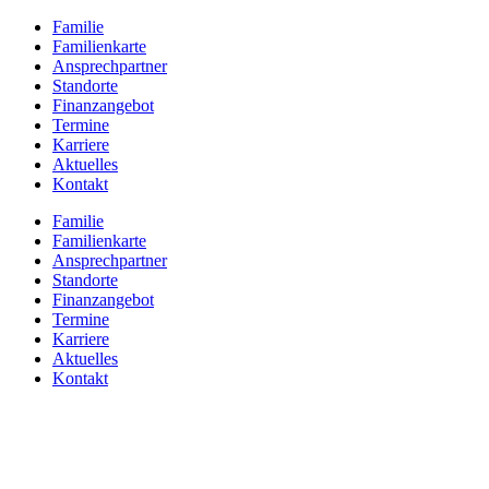
Zum
Familie
Inhalt
Familienkarte
springen
Ansprechpartner
Standorte
Finanzangebot
Termine
Karriere
Aktuelles
Kontakt
Familie
Familienkarte
Ansprechpartner
Standorte
Finanzangebot
Termine
Karriere
Aktuelles
Kontakt